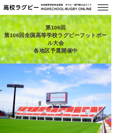
第106回
第106回全国高等学校ラグビーフットボー
ご挨拶
ル大会
各地区予選開催中
大会情報
全国チーム紹介
チームグッズ
プライバシーポリシー
関連リンク
お問い合わせ