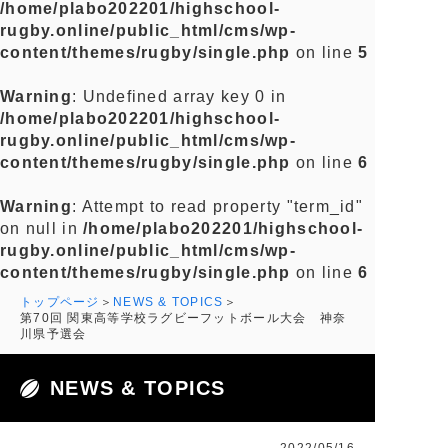
/home/plabo202201/highschool-
rugby.online/public_html/cms/wp-
content/themes/rugby/single.php
on line
5
Warning
: Undefined array key 0 in
/home/plabo202201/highschool-
rugby.online/public_html/cms/wp-
content/themes/rugby/single.php
on line
6
Warning
: Attempt to read property "term_id"
on null in
/home/plabo202201/highschool-
rugby.online/public_html/cms/wp-
content/themes/rugby/single.php
on line
6
トップページ
NEWS & TOPICS
第70回 関東高等学校ラグビーフットボール大会 神奈
川県予選会
NEWS & TOPICS