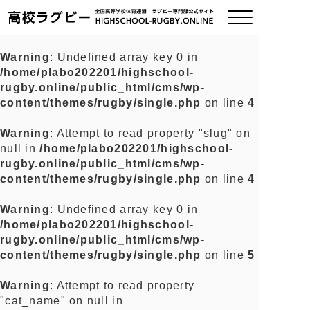
Warning
: Undefined array key 0 in
/home/plabo202201/highschool-
ご挨拶
rugby.online/public_html/cms/wp-
content/themes/rugby/single.php
on line
4
大会情報
Warning
: Attempt to read property "slug" on
null in
/home/plabo202201/highschool-
全国チーム紹介
rugby.online/public_html/cms/wp-
content/themes/rugby/single.php
on line
4
チームグッズ
Warning
: Undefined array key 0 in
/home/plabo202201/highschool-
プライバシーポリシー
rugby.online/public_html/cms/wp-
content/themes/rugby/single.php
on line
5
関連リンク
Warning
: Attempt to read property
"cat_name" on null in
お問い合わせ