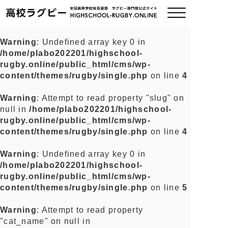
Warning
: Undefined array key 0 in
/home/plabo202201/highschool-
ご挨拶
rugby.online/public_html/cms/wp-
content/themes/rugby/single.php
on line
4
大会情報
Warning
: Attempt to read property "slug" on
null in
/home/plabo202201/highschool-
全国チーム紹介
rugby.online/public_html/cms/wp-
content/themes/rugby/single.php
on line
4
チームグッズ
Warning
: Undefined array key 0 in
/home/plabo202201/highschool-
プライバシーポリシー
rugby.online/public_html/cms/wp-
content/themes/rugby/single.php
on line
5
関連リンク
Warning
: Attempt to read property
"cat_name" on null in
お問い合わせ