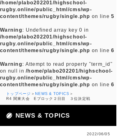
/home/plabo202201/highschool-
rugby.online/public_html/cms/wp-
content/themes/rugby/single.php
on line
5
Warning
: Undefined array key 0 in
/home/plabo202201/highschool-
rugby.online/public_html/cms/wp-
content/themes/rugby/single.php
on line
6
Warning
: Attempt to read property "term_id"
on null in
/home/plabo202201/highschool-
rugby.online/public_html/cms/wp-
content/themes/rugby/single.php
on line
6
トップページ
NEWS & TOPICS
R4 関東大会 Eブロック２日目 ３位決定戦
NEWS & TOPICS
2022/06/05