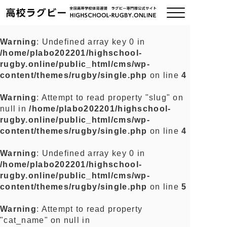
Warning
: Undefined array key 0 in
/home/plabo202201/highschool-
ご挨拶
rugby.online/public_html/cms/wp-
content/themes/rugby/single.php
on line
4
大会情報
Warning
: Attempt to read property "slug" on
null in
/home/plabo202201/highschool-
全国チーム紹介
rugby.online/public_html/cms/wp-
content/themes/rugby/single.php
on line
4
チームグッズ
Warning
: Undefined array key 0 in
/home/plabo202201/highschool-
プライバシーポリシー
rugby.online/public_html/cms/wp-
content/themes/rugby/single.php
on line
5
関連リンク
Warning
: Attempt to read property
"cat_name" on null in
お問い合わせ