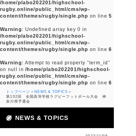
/home/plabo202201/highschool-
rugby.online/public_html/cms/wp-
content/themes/rugby/single.php
on line
5
Warning
: Undefined array key 0 in
/home/plabo202201/highschool-
rugby.online/public_html/cms/wp-
content/themes/rugby/single.php
on line
6
Warning
: Attempt to read property "term_id"
on null in
/home/plabo202201/highschool-
rugby.online/public_html/cms/wp-
content/themes/rugby/single.php
on line
6
トップページ
NEWS & TOPICS
第102回 全国高等学校ラグビーフットボール大会 神
奈川県予選会
NEWS & TOPICS