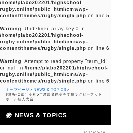
/home/plabo202201/highschool-
rugby.online/public_html/cms/wp-
content/themes/rugby/single.php
on line
5
Warning
: Undefined array key 0 in
/home/plabo202201/highschool-
rugby.online/public_html/cms/wp-
content/themes/rugby/single.php
on line
6
Warning
: Attempt to read property "term_id"
on null in
/home/plabo202201/highschool-
rugby.online/public_html/cms/wp-
content/themes/rugby/single.php
on line
6
トップページ
NEWS & TOPICS
(御所-２部）令和5年度奈良県高等学校ラグビーフット
ボール新人大会
NEWS & TOPICS