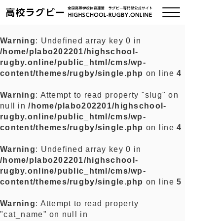
Warning
: Undefined array key 0 in
/home/plabo202201/highschool-
ご挨拶
rugby.online/public_html/cms/wp-
content/themes/rugby/single.php
on line
4
大会情報
Warning
: Attempt to read property "slug" on
null in
/home/plabo202201/highschool-
全国チーム紹介
rugby.online/public_html/cms/wp-
content/themes/rugby/single.php
on line
4
チームグッズ
Warning
: Undefined array key 0 in
/home/plabo202201/highschool-
プライバシーポリシー
rugby.online/public_html/cms/wp-
content/themes/rugby/single.php
on line
5
関連リンク
Warning
: Attempt to read property
"cat_name" on null in
お問い合わせ