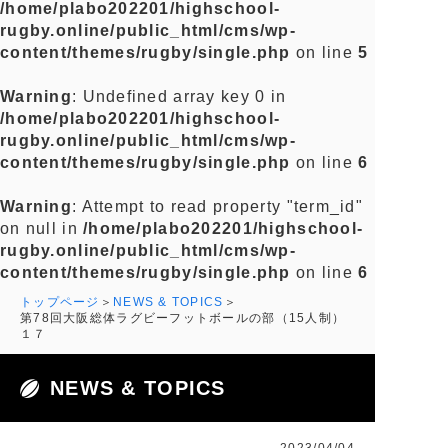
/home/plabo202201/highschool-
rugby.online/public_html/cms/wp-
content/themes/rugby/single.php
on line
5
Warning
: Undefined array key 0 in
/home/plabo202201/highschool-
rugby.online/public_html/cms/wp-
content/themes/rugby/single.php
on line
6
Warning
: Attempt to read property "term_id"
on null in
/home/plabo202201/highschool-
rugby.online/public_html/cms/wp-
content/themes/rugby/single.php
on line
6
トップページ
NEWS & TOPICS
第78回大阪総体ラグビーフットボールの部（15人制）
１７
NEWS & TOPICS