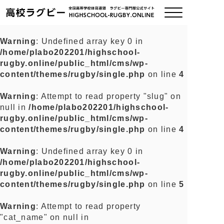
Warning
: Undefined array key 0 in
/home/plabo202201/highschool-
ご挨拶
rugby.online/public_html/cms/wp-
content/themes/rugby/single.php
on line
4
大会情報
Warning
: Attempt to read property "slug" on
null in
/home/plabo202201/highschool-
全国チーム紹介
rugby.online/public_html/cms/wp-
content/themes/rugby/single.php
on line
4
チームグッズ
Warning
: Undefined array key 0 in
/home/plabo202201/highschool-
プライバシーポリシー
rugby.online/public_html/cms/wp-
content/themes/rugby/single.php
on line
5
関連リンク
Warning
: Attempt to read property
"cat_name" on null in
お問い合わせ