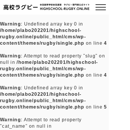
Warning
: Undefined array key 0 in
/home/plabo202201/highschool-
ご挨拶
rugby.online/public_html/cms/wp-
content/themes/rugby/single.php
on line
4
大会情報
Warning
: Attempt to read property "slug" on
null in
/home/plabo202201/highschool-
全国チーム紹介
rugby.online/public_html/cms/wp-
content/themes/rugby/single.php
on line
4
チームグッズ
Warning
: Undefined array key 0 in
/home/plabo202201/highschool-
プライバシーポリシー
rugby.online/public_html/cms/wp-
content/themes/rugby/single.php
on line
5
関連リンク
Warning
: Attempt to read property
"cat_name" on null in
お問い合わせ