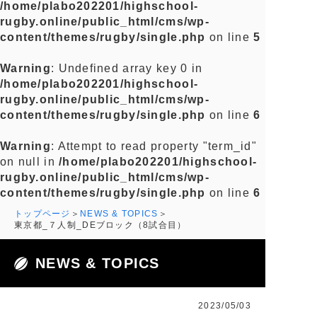
/home/plabo202201/highschool-
rugby.online/public_html/cms/wp-
content/themes/rugby/single.php
on line
5
Warning
: Undefined array key 0 in
/home/plabo202201/highschool-
rugby.online/public_html/cms/wp-
content/themes/rugby/single.php
on line
6
Warning
: Attempt to read property "term_id"
on null in
/home/plabo202201/highschool-
rugby.online/public_html/cms/wp-
content/themes/rugby/single.php
on line
6
トップページ
NEWS & TOPICS
東京都_７人制_DEブロック（8試合目）
NEWS & TOPICS
2023/05/03