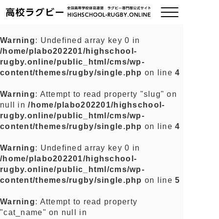
Warning
: Undefined array key 0 in
/home/plabo202201/highschool-
ご挨拶
rugby.online/public_html/cms/wp-
content/themes/rugby/single.php
on line
4
大会情報
Warning
: Attempt to read property "slug" on
null in
/home/plabo202201/highschool-
全国チーム紹介
rugby.online/public_html/cms/wp-
content/themes/rugby/single.php
on line
4
チームグッズ
Warning
: Undefined array key 0 in
/home/plabo202201/highschool-
プライバシーポリシー
rugby.online/public_html/cms/wp-
content/themes/rugby/single.php
on line
5
関連リンク
Warning
: Attempt to read property
"cat_name" on null in
お問い合わせ