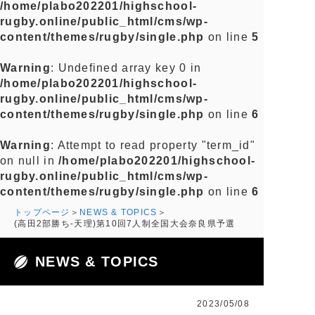
/home/plabo202201/highschool-
rugby.online/public_html/cms/wp-
content/themes/rugby/single.php
on line
5
Warning
: Undefined array key 0 in
/home/plabo202201/highschool-
rugby.online/public_html/cms/wp-
content/themes/rugby/single.php
on line
6
Warning
: Attempt to read property "term_id"
on null in
/home/plabo202201/highschool-
rugby.online/public_html/cms/wp-
content/themes/rugby/single.php
on line
6
トップページ
NEWS & TOPICS
(高田2部勝ち-天理)第10回7人制全国大会奈良県予選
NEWS & TOPICS
2023/05/08