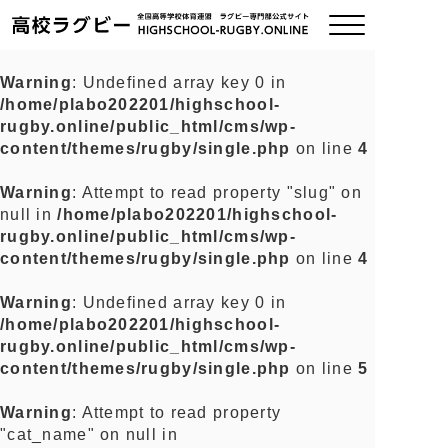
Warning
: Undefined array key 0 in
/home/plabo202201/highschool-
ご挨拶
rugby.online/public_html/cms/wp-
content/themes/rugby/single.php
on line
4
大会情報
Warning
: Attempt to read property "slug" on
null in
/home/plabo202201/highschool-
全国チーム紹介
rugby.online/public_html/cms/wp-
content/themes/rugby/single.php
on line
4
チームグッズ
Warning
: Undefined array key 0 in
/home/plabo202201/highschool-
プライバシーポリシー
rugby.online/public_html/cms/wp-
content/themes/rugby/single.php
on line
5
関連リンク
Warning
: Attempt to read property
"cat_name" on null in
お問い合わせ