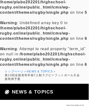
/home/plabo202201/highschool-
rugby.online/public_html/cms/wp-
content/themes/rugby/single.php
on line
5
Warning
: Undefined array key 0 in
/home/plabo202201/highschool-
rugby.online/public_html/cms/wp-
content/themes/rugby/single.php
on line
6
Warning
: Attempt to read property "term_id"
on null in
/home/plabo202201/highschool-
rugby.online/public_html/cms/wp-
content/themes/rugby/single.php
on line
6
トップページ
NEWS & TOPICS
第10回全国高等学校7人制ラグビーフットボール大会
群馬県予選
NEWS & TOPICS