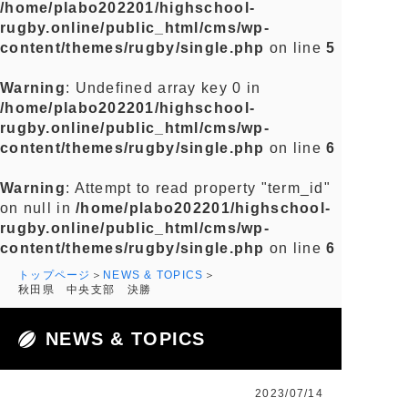
/home/plabo202201/highschool-
rugby.online/public_html/cms/wp-
content/themes/rugby/single.php
on line
5
Warning
: Undefined array key 0 in
/home/plabo202201/highschool-
rugby.online/public_html/cms/wp-
content/themes/rugby/single.php
on line
6
Warning
: Attempt to read property "term_id"
on null in
/home/plabo202201/highschool-
rugby.online/public_html/cms/wp-
content/themes/rugby/single.php
on line
6
トップページ
NEWS & TOPICS
秋田県 中央支部 決勝
NEWS & TOPICS
2023/07/14