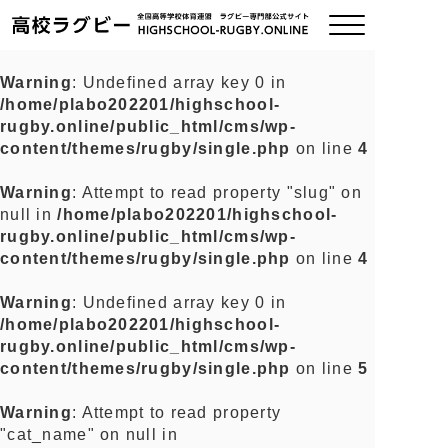
Warning
: Undefined array key 0 in
/home/plabo202201/highschool-
ご挨拶
rugby.online/public_html/cms/wp-
content/themes/rugby/single.php
on line
4
大会情報
Warning
: Attempt to read property "slug" on
null in
/home/plabo202201/highschool-
全国チーム紹介
rugby.online/public_html/cms/wp-
content/themes/rugby/single.php
on line
4
チームグッズ
Warning
: Undefined array key 0 in
/home/plabo202201/highschool-
プライバシーポリシー
rugby.online/public_html/cms/wp-
content/themes/rugby/single.php
on line
5
関連リンク
Warning
: Attempt to read property
"cat_name" on null in
お問い合わせ