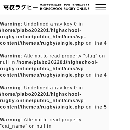
Warning
: Undefined array key 0 in
/home/plabo202201/highschool-
ご挨拶
rugby.online/public_html/cms/wp-
content/themes/rugby/single.php
on line
4
大会情報
Warning
: Attempt to read property "slug" on
null in
/home/plabo202201/highschool-
全国チーム紹介
rugby.online/public_html/cms/wp-
content/themes/rugby/single.php
on line
4
チームグッズ
Warning
: Undefined array key 0 in
/home/plabo202201/highschool-
プライバシーポリシー
rugby.online/public_html/cms/wp-
content/themes/rugby/single.php
on line
5
関連リンク
Warning
: Attempt to read property
"cat_name" on null in
お問い合わせ