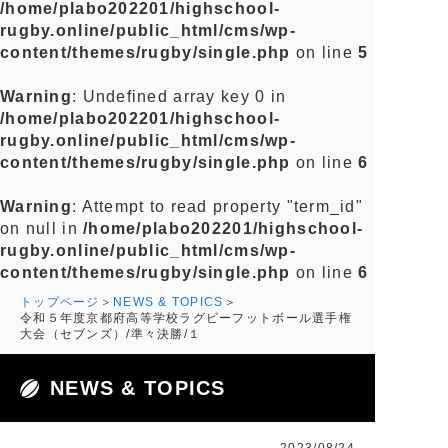
/home/plabo202201/highschool-
rugby.online/public_html/cms/wp-
content/themes/rugby/single.php
on line
5
Warning
: Undefined array key 0 in
/home/plabo202201/highschool-
rugby.online/public_html/cms/wp-
content/themes/rugby/single.php
on line
6
Warning
: Attempt to read property "term_id"
on null in
/home/plabo202201/highschool-
rugby.online/public_html/cms/wp-
content/themes/rugby/single.php
on line
6
トップページ
NEWS & TOPICS
令和５年度京都府高等学校ラグビーフットボール選手権
大会（セブンズ）/準々決勝/１
NEWS & TOPICS