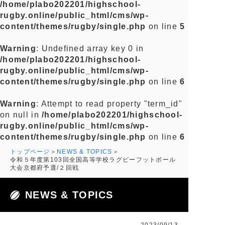
/home/plabo202201/highschool-
rugby.online/public_html/cms/wp-
content/themes/rugby/single.php
on line
5
Warning
: Undefined array key 0 in
/home/plabo202201/highschool-
rugby.online/public_html/cms/wp-
content/themes/rugby/single.php
on line
6
Warning
: Attempt to read property "term_id"
on null in
/home/plabo202201/highschool-
rugby.online/public_html/cms/wp-
content/themes/rugby/single.php
on line
6
トップページ
NEWS & TOPICS
令和５年度第103回全国高等学校ラグビーフットボール
大会京都府予選/２回戦
NEWS & TOPICS