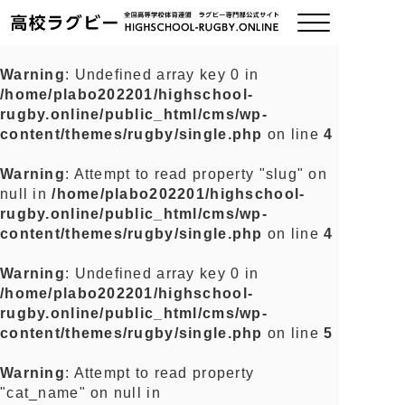
Warning
: Undefined array key 0 in
/home/plabo202201/highschool-
ご挨拶
rugby.online/public_html/cms/wp-
content/themes/rugby/single.php
on line
4
大会情報
Warning
: Attempt to read property "slug" on
null in
/home/plabo202201/highschool-
全国チーム紹介
rugby.online/public_html/cms/wp-
content/themes/rugby/single.php
on line
4
チームグッズ
Warning
: Undefined array key 0 in
/home/plabo202201/highschool-
プライバシーポリシー
rugby.online/public_html/cms/wp-
content/themes/rugby/single.php
on line
5
関連リンク
Warning
: Attempt to read property
"cat_name" on null in
お問い合わせ