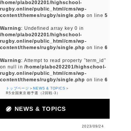
/home/plabo202201/highschool-
rugby.online/public_html/cms/wp-
content/themes/rugby/single.php
on line
5
Warning
: Undefined array key 0 in
/home/plabo202201/highschool-
rugby.online/public_html/cms/wp-
content/themes/rugby/single.php
on line
6
Warning
: Attempt to read property "term_id"
on null in
/home/plabo202201/highschool-
rugby.online/public_html/cms/wp-
content/themes/rugby/single.php
on line
6
トップページ
NEWS & TOPICS
R5全国東京都予選（2回戦-3）
NEWS & TOPICS
2023/09/24