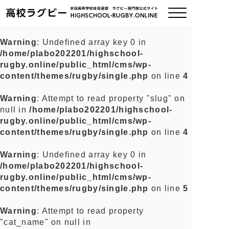
Warning
: Undefined array key 0 in
/home/plabo202201/highschool-
ご挨拶
rugby.online/public_html/cms/wp-
content/themes/rugby/single.php
on line
4
大会情報
Warning
: Attempt to read property "slug" on
null in
/home/plabo202201/highschool-
全国チーム紹介
rugby.online/public_html/cms/wp-
content/themes/rugby/single.php
on line
4
チームグッズ
Warning
: Undefined array key 0 in
/home/plabo202201/highschool-
プライバシーポリシー
rugby.online/public_html/cms/wp-
content/themes/rugby/single.php
on line
5
関連リンク
Warning
: Attempt to read property
"cat_name" on null in
お問い合わせ