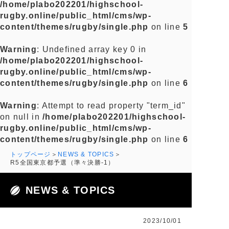
/home/plabo202201/highschool-
rugby.online/public_html/cms/wp-
content/themes/rugby/single.php
on line
5
Warning
: Undefined array key 0 in
/home/plabo202201/highschool-
rugby.online/public_html/cms/wp-
content/themes/rugby/single.php
on line
6
Warning
: Attempt to read property "term_id"
on null in
/home/plabo202201/highschool-
rugby.online/public_html/cms/wp-
content/themes/rugby/single.php
on line
6
トップページ
NEWS & TOPICS
R5全国東京都予選（準々決勝-1）
NEWS & TOPICS
2023/10/01