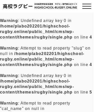
Warning
: Undefined array key 0 in
/home/plabo202201/highschool-
ご挨拶
rugby.online/public_html/cms/wp-
content/themes/rugby/single.php
on line
4
大会情報
Warning
: Attempt to read property "slug" on
null in
/home/plabo202201/highschool-
全国チーム紹介
rugby.online/public_html/cms/wp-
content/themes/rugby/single.php
on line
4
チームグッズ
Warning
: Undefined array key 0 in
/home/plabo202201/highschool-
プライバシーポリシー
rugby.online/public_html/cms/wp-
content/themes/rugby/single.php
on line
5
関連リンク
Warning
: Attempt to read property
"cat_name" on null in
お問い合わせ