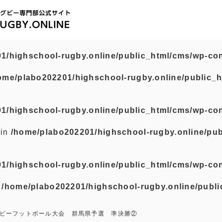
1/highschool-rugby.online/public_html/cms/wp-con
ome/plabo202201/highschool-rugby.online/public_h
1/highschool-rugby.online/public_html/cms/wp-con
 in
/home/plabo202201/highschool-rugby.online/pub
1/highschool-rugby.online/public_html/cms/wp-con
n
/home/plabo202201/highschool-rugby.online/publi
グビーフットボール大会 群馬県予選 準決勝②