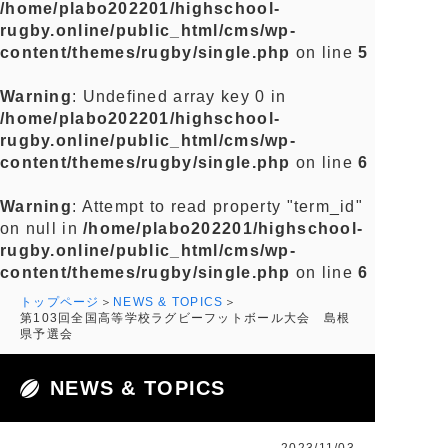
/home/plabo202201/highschool-
rugby.online/public_html/cms/wp-
content/themes/rugby/single.php
on line
5
Warning
: Undefined array key 0 in
/home/plabo202201/highschool-
rugby.online/public_html/cms/wp-
content/themes/rugby/single.php
on line
6
Warning
: Attempt to read property "term_id"
on null in
/home/plabo202201/highschool-
rugby.online/public_html/cms/wp-
content/themes/rugby/single.php
on line
6
トップページ
NEWS & TOPICS
第103回全国高等学校ラグビーフットボール大会 島根
県予選会
NEWS & TOPICS