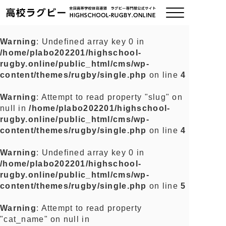
Warning
: Undefined array key 0 in
/home/plabo202201/highschool-
ご挨拶
rugby.online/public_html/cms/wp-
content/themes/rugby/single.php
on line
4
大会情報
Warning
: Attempt to read property "slug" on
null in
/home/plabo202201/highschool-
全国チーム紹介
rugby.online/public_html/cms/wp-
content/themes/rugby/single.php
on line
4
チームグッズ
Warning
: Undefined array key 0 in
/home/plabo202201/highschool-
プライバシーポリシー
rugby.online/public_html/cms/wp-
content/themes/rugby/single.php
on line
5
関連リンク
Warning
: Attempt to read property
"cat_name" on null in
お問い合わせ