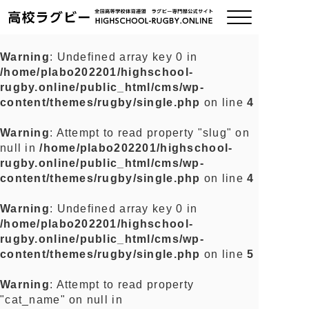
Warning
: Undefined array key 0 in
/home/plabo202201/highschool-
ご挨拶
rugby.online/public_html/cms/wp-
content/themes/rugby/single.php
on line
4
大会情報
Warning
: Attempt to read property "slug" on
null in
/home/plabo202201/highschool-
全国チーム紹介
rugby.online/public_html/cms/wp-
content/themes/rugby/single.php
on line
4
チームグッズ
Warning
: Undefined array key 0 in
/home/plabo202201/highschool-
プライバシーポリシー
rugby.online/public_html/cms/wp-
content/themes/rugby/single.php
on line
5
関連リンク
Warning
: Attempt to read property
"cat_name" on null in
お問い合わせ