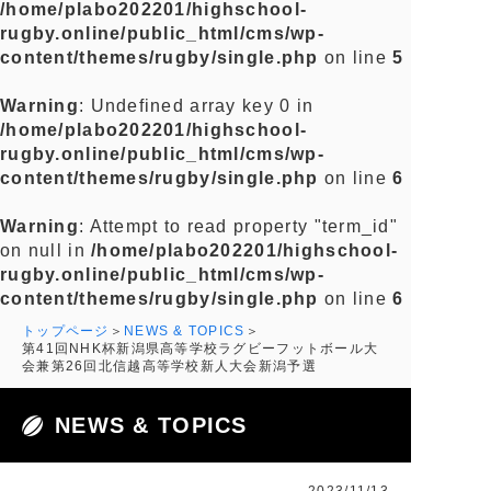
/home/plabo202201/highschool-
rugby.online/public_html/cms/wp-
content/themes/rugby/single.php
on line
5
Warning
: Undefined array key 0 in
/home/plabo202201/highschool-
rugby.online/public_html/cms/wp-
content/themes/rugby/single.php
on line
6
Warning
: Attempt to read property "term_id"
on null in
/home/plabo202201/highschool-
rugby.online/public_html/cms/wp-
content/themes/rugby/single.php
on line
6
トップページ
NEWS & TOPICS
第41回NHK杯新潟県高等学校ラグビーフットボール大
会兼第26回北信越高等学校新人大会新潟予選
NEWS & TOPICS