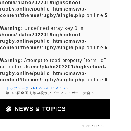
/home/plabo202201/highschool-
rugby.online/public_html/cms/wp-
content/themes/rugby/single.php
on line
5
Warning
: Undefined array key 0 in
/home/plabo202201/highschool-
rugby.online/public_html/cms/wp-
content/themes/rugby/single.php
on line
6
Warning
: Attempt to read property "term_id"
on null in
/home/plabo202201/highschool-
rugby.online/public_html/cms/wp-
content/themes/rugby/single.php
on line
6
トップページ
NEWS & TOPICS
第103回全国高等学校ラグビーフットボール大会６
NEWS & TOPICS
2023/11/13