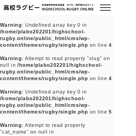
Warning
: Undefined array key 0 in
/home/plabo202201/highschool-
ご挨拶
rugby.online/public_html/cms/wp-
content/themes/rugby/single.php
on line
4
大会情報
Warning
: Attempt to read property "slug" on
null in
/home/plabo202201/highschool-
全国チーム紹介
rugby.online/public_html/cms/wp-
content/themes/rugby/single.php
on line
4
チームグッズ
Warning
: Undefined array key 0 in
/home/plabo202201/highschool-
プライバシーポリシー
rugby.online/public_html/cms/wp-
content/themes/rugby/single.php
on line
5
関連リンク
Warning
: Attempt to read property
"cat_name" on null in
お問い合わせ