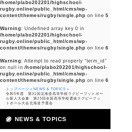
/home/plabo202201/highschool-
rugby.online/public_html/cms/wp-
content/themes/rugby/single.php
on line
5
Warning
: Undefined array key 0 in
/home/plabo202201/highschool-
rugby.online/public_html/cms/wp-
content/themes/rugby/single.php
on line
6
Warning
: Attempt to read property "term_id"
on null in
/home/plabo202201/highschool-
rugby.online/public_html/cms/wp-
content/themes/rugby/single.php
on line
6
トップページ
NEWS & TOPICS
令和5年度 第31回北海道高等学校ラグビーフットボー
ル新人大会兼 第25回全国高等学校選抜ラグビーフッ
トボール大会北海道予選会
NEWS & TOPICS