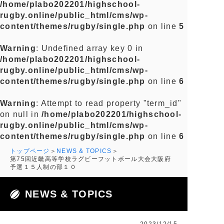
/home/plabo202201/highschool-
rugby.online/public_html/cms/wp-
content/themes/rugby/single.php
on line
5
Warning
: Undefined array key 0 in
/home/plabo202201/highschool-
rugby.online/public_html/cms/wp-
content/themes/rugby/single.php
on line
6
Warning
: Attempt to read property "term_id"
on null in
/home/plabo202201/highschool-
rugby.online/public_html/cms/wp-
content/themes/rugby/single.php
on line
6
トップページ
NEWS & TOPICS
第75回近畿高等学校ラグビーフットボール大会大阪府
予選１５人制の部１０
NEWS & TOPICS