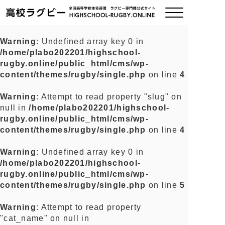
Warning
: Undefined array key 0 in
/home/plabo202201/highschool-
ご挨拶
rugby.online/public_html/cms/wp-
content/themes/rugby/single.php
on line
4
大会情報
Warning
: Attempt to read property "slug" on
null in
/home/plabo202201/highschool-
全国チーム紹介
rugby.online/public_html/cms/wp-
content/themes/rugby/single.php
on line
4
チームグッズ
Warning
: Undefined array key 0 in
/home/plabo202201/highschool-
プライバシーポリシー
rugby.online/public_html/cms/wp-
content/themes/rugby/single.php
on line
5
関連リンク
Warning
: Attempt to read property
"cat_name" on null in
お問い合わせ