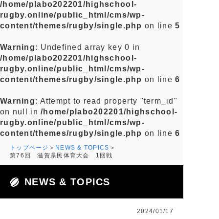
/home/plabo202201/highschool-
rugby.online/public_html/cms/wp-
content/themes/rugby/single.php
on line
5
Warning
: Undefined array key 0 in
/home/plabo202201/highschool-
rugby.online/public_html/cms/wp-
content/themes/rugby/single.php
on line
6
Warning
: Attempt to read property "term_id"
on null in
/home/plabo202201/highschool-
rugby.online/public_html/cms/wp-
content/themes/rugby/single.php
on line
6
トップページ
NEWS & TOPICS
第76回 滋賀県民体育大会 1回戦
NEWS & TOPICS
2024/01/17