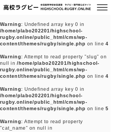
Warning
: Undefined array key 0 in
/home/plabo202201/highschool-
ご挨拶
rugby.online/public_html/cms/wp-
content/themes/rugby/single.php
on line
4
大会情報
Warning
: Attempt to read property "slug" on
null in
/home/plabo202201/highschool-
全国チーム紹介
rugby.online/public_html/cms/wp-
content/themes/rugby/single.php
on line
4
チームグッズ
Warning
: Undefined array key 0 in
/home/plabo202201/highschool-
プライバシーポリシー
rugby.online/public_html/cms/wp-
content/themes/rugby/single.php
on line
5
関連リンク
Warning
: Attempt to read property
"cat_name" on null in
お問い合わせ