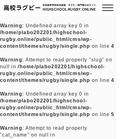
Warning
: Undefined array key 0 in
/home/plabo202201/highschool-
ご挨拶
rugby.online/public_html/cms/wp-
content/themes/rugby/single.php
on line
4
大会情報
Warning
: Attempt to read property "slug" on
null in
/home/plabo202201/highschool-
全国チーム紹介
rugby.online/public_html/cms/wp-
content/themes/rugby/single.php
on line
4
チームグッズ
Warning
: Undefined array key 0 in
/home/plabo202201/highschool-
プライバシーポリシー
rugby.online/public_html/cms/wp-
content/themes/rugby/single.php
on line
5
関連リンク
Warning
: Attempt to read property
"cat_name" on null in
お問い合わせ