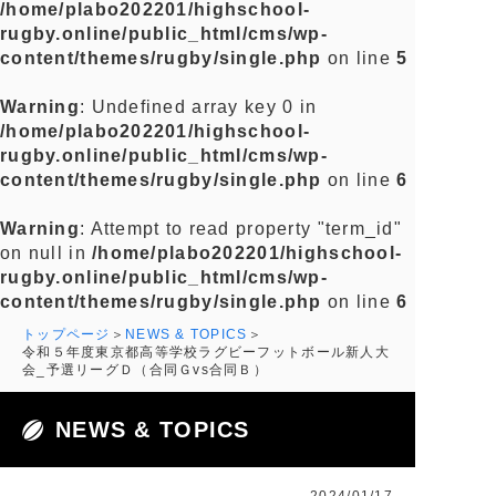
/home/plabo202201/highschool-
rugby.online/public_html/cms/wp-
content/themes/rugby/single.php
on line
5
Warning
: Undefined array key 0 in
/home/plabo202201/highschool-
rugby.online/public_html/cms/wp-
content/themes/rugby/single.php
on line
6
Warning
: Attempt to read property "term_id"
on null in
/home/plabo202201/highschool-
rugby.online/public_html/cms/wp-
content/themes/rugby/single.php
on line
6
トップページ
NEWS & TOPICS
令和５年度東京都高等学校ラグビーフットボール新人大
会_予選リーグＤ（合同Ｇvs合同Ｂ）
NEWS & TOPICS