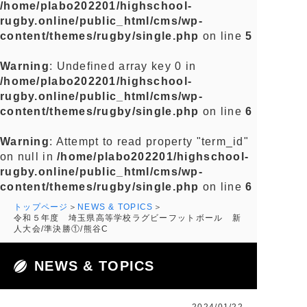
/home/plabo202201/highschool-
rugby.online/public_html/cms/wp-
content/themes/rugby/single.php
on line
5
Warning
: Undefined array key 0 in
/home/plabo202201/highschool-
rugby.online/public_html/cms/wp-
content/themes/rugby/single.php
on line
6
Warning
: Attempt to read property "term_id"
on null in
/home/plabo202201/highschool-
rugby.online/public_html/cms/wp-
content/themes/rugby/single.php
on line
6
トップページ
NEWS & TOPICS
令和５年度 埼玉県高等学校ラグビーフットボール 新
人大会/準決勝①/熊谷C
NEWS & TOPICS