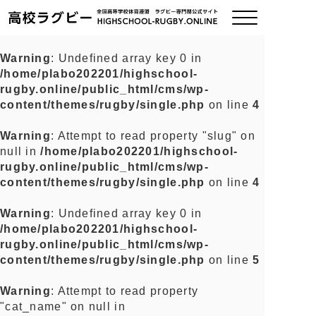
Warning
: Undefined array key 0 in
/home/plabo202201/highschool-
ご挨拶
rugby.online/public_html/cms/wp-
content/themes/rugby/single.php
on line
4
大会情報
Warning
: Attempt to read property "slug" on
null in
/home/plabo202201/highschool-
全国チーム紹介
rugby.online/public_html/cms/wp-
content/themes/rugby/single.php
on line
4
チームグッズ
Warning
: Undefined array key 0 in
/home/plabo202201/highschool-
プライバシーポリシー
rugby.online/public_html/cms/wp-
content/themes/rugby/single.php
on line
5
関連リンク
Warning
: Attempt to read property
"cat_name" on null in
お問い合わせ