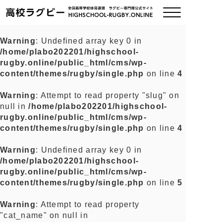
Warning
: Undefined array key 0 in
/home/plabo202201/highschool-
ご挨拶
rugby.online/public_html/cms/wp-
content/themes/rugby/single.php
on line
4
大会情報
Warning
: Attempt to read property "slug" on
null in
/home/plabo202201/highschool-
全国チーム紹介
rugby.online/public_html/cms/wp-
content/themes/rugby/single.php
on line
4
チームグッズ
Warning
: Undefined array key 0 in
/home/plabo202201/highschool-
プライバシーポリシー
rugby.online/public_html/cms/wp-
content/themes/rugby/single.php
on line
5
関連リンク
Warning
: Attempt to read property
"cat_name" on null in
お問い合わせ