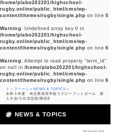
/home/plabo202201/highschool-
rugby.online/public_html/cms/wp-
content/themes/rugby/single.php
on line
5
Warning
: Undefined array key 0 in
/home/plabo202201/highschool-
rugby.online/public_html/cms/wp-
content/themes/rugby/single.php
on line
6
Warning
: Attempt to read property "term_id"
on null in
/home/plabo202201/highschool-
rugby.online/public_html/cms/wp-
content/themes/rugby/single.php
on line
6
トップページ
NEWS & TOPICS
令和５年度 埼玉県高等学校ラグビーフットボール 新
人大会/５位決定戦/熊谷B
NEWS & TOPICS