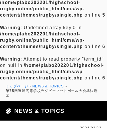
/home/plabo202201/highschool-
rugby.online/public_html/cms/wp-
content/themes/rugby/single.php
on line
5
Warning
: Undefined array key 0 in
/home/plabo202201/highschool-
rugby.online/public_html/cms/wp-
content/themes/rugby/single.php
on line
6
Warning
: Attempt to read property "term_id"
on null in
/home/plabo202201/highschool-
rugby.online/public_html/cms/wp-
content/themes/rugby/single.php
on line
6
トップページ
NEWS & TOPICS
第75回近畿高等学校ラグビーフットボール大会準決勝
②
NEWS & TOPICS