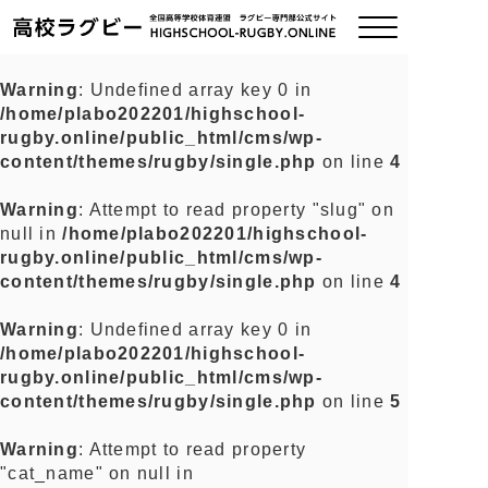
Warning
: Undefined array key 0 in
/home/plabo202201/highschool-
ご挨拶
rugby.online/public_html/cms/wp-
content/themes/rugby/single.php
on line
4
大会情報
Warning
: Attempt to read property "slug" on
null in
/home/plabo202201/highschool-
全国チーム紹介
rugby.online/public_html/cms/wp-
content/themes/rugby/single.php
on line
4
チームグッズ
Warning
: Undefined array key 0 in
/home/plabo202201/highschool-
プライバシーポリシー
rugby.online/public_html/cms/wp-
content/themes/rugby/single.php
on line
5
関連リンク
Warning
: Attempt to read property
"cat_name" on null in
お問い合わせ