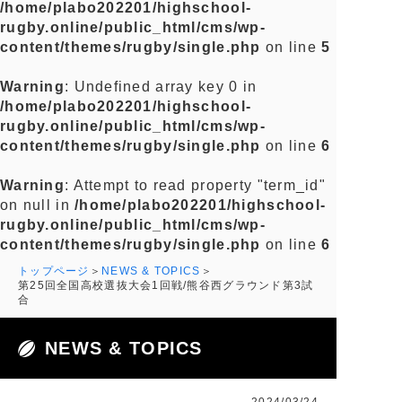
/home/plabo202201/highschool-
rugby.online/public_html/cms/wp-
content/themes/rugby/single.php
on line
5
Warning
: Undefined array key 0 in
/home/plabo202201/highschool-
rugby.online/public_html/cms/wp-
content/themes/rugby/single.php
on line
6
Warning
: Attempt to read property "term_id"
on null in
/home/plabo202201/highschool-
rugby.online/public_html/cms/wp-
content/themes/rugby/single.php
on line
6
トップページ
NEWS & TOPICS
第25回全国高校選抜大会1回戦/熊谷西グラウンド第3試
合
NEWS & TOPICS