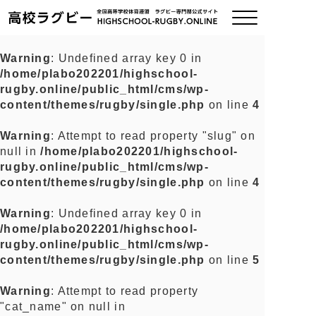
Warning
: Undefined array key 0 in
/home/plabo202201/highschool-
ご挨拶
rugby.online/public_html/cms/wp-
content/themes/rugby/single.php
on line
4
大会情報
Warning
: Attempt to read property "slug" on
null in
/home/plabo202201/highschool-
全国チーム紹介
rugby.online/public_html/cms/wp-
content/themes/rugby/single.php
on line
4
チームグッズ
Warning
: Undefined array key 0 in
/home/plabo202201/highschool-
プライバシーポリシー
rugby.online/public_html/cms/wp-
content/themes/rugby/single.php
on line
5
関連リンク
Warning
: Attempt to read property
"cat_name" on null in
お問い合わせ