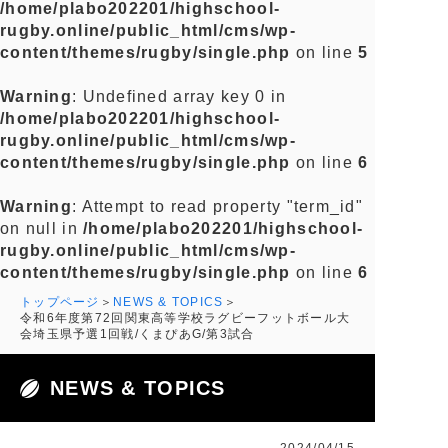
/home/plabo202201/highschool-
rugby.online/public_html/cms/wp-
content/themes/rugby/single.php
on line
5
Warning
: Undefined array key 0 in
/home/plabo202201/highschool-
rugby.online/public_html/cms/wp-
content/themes/rugby/single.php
on line
6
Warning
: Attempt to read property "term_id"
on null in
/home/plabo202201/highschool-
rugby.online/public_html/cms/wp-
content/themes/rugby/single.php
on line
6
トップページ
NEWS & TOPICS
令和6年度第72回関東高等学校ラグビーフットボール大
会埼玉県予選1回戦/くまぴあG/第3試合
NEWS & TOPICS