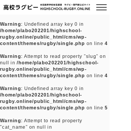
Warning
: Undefined array key 0 in
/home/plabo202201/highschool-
ご挨拶
rugby.online/public_html/cms/wp-
content/themes/rugby/single.php
on line
4
大会情報
Warning
: Attempt to read property "slug" on
null in
/home/plabo202201/highschool-
全国チーム紹介
rugby.online/public_html/cms/wp-
content/themes/rugby/single.php
on line
4
チームグッズ
Warning
: Undefined array key 0 in
/home/plabo202201/highschool-
プライバシーポリシー
rugby.online/public_html/cms/wp-
content/themes/rugby/single.php
on line
5
関連リンク
Warning
: Attempt to read property
"cat_name" on null in
お問い合わせ