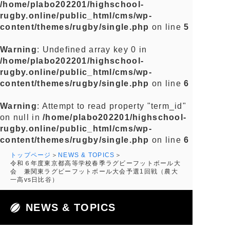
/home/plabo202201/highschool-
rugby.online/public_html/cms/wp-
content/themes/rugby/single.php
on line
5
Warning
: Undefined array key 0 in
/home/plabo202201/highschool-
rugby.online/public_html/cms/wp-
content/themes/rugby/single.php
on line
6
Warning
: Attempt to read property "term_id"
on null in
/home/plabo202201/highschool-
rugby.online/public_html/cms/wp-
content/themes/rugby/single.php
on line
6
トップページ
NEWS & TOPICS
令和６年度東京都高等学校春季ラグビーフットボール大
会 兼関東ラグビーフットボール大会予選1回戦（農大
一高vs日比谷）
NEWS & TOPICS