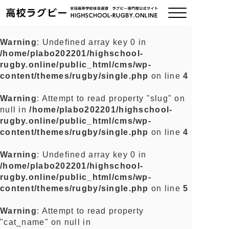
Warning
: Undefined array key 0 in
/home/plabo202201/highschool-
ご挨拶
rugby.online/public_html/cms/wp-
content/themes/rugby/single.php
on line
4
大会情報
Warning
: Attempt to read property "slug" on
null in
/home/plabo202201/highschool-
全国チーム紹介
rugby.online/public_html/cms/wp-
content/themes/rugby/single.php
on line
4
チームグッズ
Warning
: Undefined array key 0 in
/home/plabo202201/highschool-
プライバシーポリシー
rugby.online/public_html/cms/wp-
content/themes/rugby/single.php
on line
5
関連リンク
Warning
: Attempt to read property
"cat_name" on null in
お問い合わせ