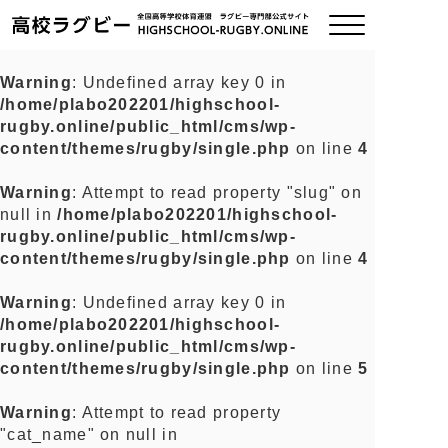
Warning
: Undefined array key 0 in
/home/plabo202201/highschool-
ご挨拶
rugby.online/public_html/cms/wp-
content/themes/rugby/single.php
on line
4
大会情報
Warning
: Attempt to read property "slug" on
null in
/home/plabo202201/highschool-
全国チーム紹介
rugby.online/public_html/cms/wp-
content/themes/rugby/single.php
on line
4
チームグッズ
Warning
: Undefined array key 0 in
/home/plabo202201/highschool-
プライバシーポリシー
rugby.online/public_html/cms/wp-
content/themes/rugby/single.php
on line
5
関連リンク
Warning
: Attempt to read property
"cat_name" on null in
お問い合わせ