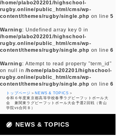
/home/plabo202201/highschool-
rugby.online/public_html/cms/wp-
content/themes/rugby/single.php
on line
5
Warning
: Undefined array key 0 in
/home/plabo202201/highschool-
rugby.online/public_html/cms/wp-
content/themes/rugby/single.php
on line
6
Warning
: Attempt to read property "term_id"
on null in
/home/plabo202201/highschool-
rugby.online/public_html/cms/wp-
content/themes/rugby/single.php
on line
6
トップページ
NEWS & TOPICS
令和６年度東京都高等学校春季ラグビーフットボール大
会 兼関東ラグビーフットボール大会予選2回戦（青山
学院vs合同Ｂ）
NEWS & TOPICS