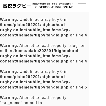
Warning
: Undefined array key 0 in
/home/plabo202201/highschool-
ご挨拶
rugby.online/public_html/cms/wp-
content/themes/rugby/single.php
on line
4
大会情報
Warning
: Attempt to read property "slug" on
null in
/home/plabo202201/highschool-
全国チーム紹介
rugby.online/public_html/cms/wp-
content/themes/rugby/single.php
on line
4
チームグッズ
Warning
: Undefined array key 0 in
/home/plabo202201/highschool-
プライバシーポリシー
rugby.online/public_html/cms/wp-
content/themes/rugby/single.php
on line
5
関連リンク
Warning
: Attempt to read property
"cat_name" on null in
お問い合わせ