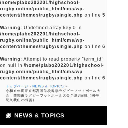
/home/plabo202201/highschool-
rugby.online/public_html/cms/wp-
content/themes/rugby/single.php
on line
5
Warning
: Undefined array key 0 in
/home/plabo202201/highschool-
rugby.online/public_html/cms/wp-
content/themes/rugby/single.php
on line
6
Warning
: Attempt to read property "term_id"
on null in
/home/plabo202201/highschool-
rugby.online/public_html/cms/wp-
content/themes/rugby/single.php
on line
6
トップページ
NEWS & TOPICS
令和６年度東京都高等学校春季ラグビーフットボール大
会 兼関東ラグビーフットボール大会予選3回戦（國學
院久我山vs保善）
NEWS & TOPICS