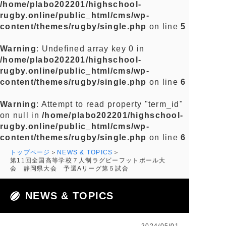
/home/plabo202201/highschool-
rugby.online/public_html/cms/wp-
content/themes/rugby/single.php
on line
5
Warning
: Undefined array key 0 in
/home/plabo202201/highschool-
rugby.online/public_html/cms/wp-
content/themes/rugby/single.php
on line
6
Warning
: Attempt to read property "term_id"
on null in
/home/plabo202201/highschool-
rugby.online/public_html/cms/wp-
content/themes/rugby/single.php
on line
6
トップページ
NEWS & TOPICS
第11回全国高等学校７人制ラグビーフットボール大
会 静岡県大会 予選Aリーグ第５試合
NEWS & TOPICS