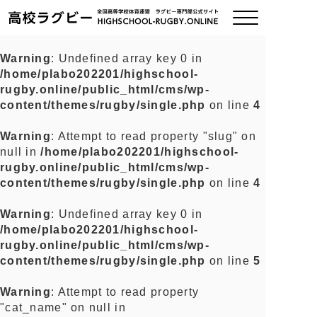
Warning
: Undefined array key 0 in
/home/plabo202201/highschool-
ご挨拶
rugby.online/public_html/cms/wp-
content/themes/rugby/single.php
on line
4
大会情報
Warning
: Attempt to read property "slug" on
null in
/home/plabo202201/highschool-
全国チーム紹介
rugby.online/public_html/cms/wp-
content/themes/rugby/single.php
on line
4
チームグッズ
Warning
: Undefined array key 0 in
/home/plabo202201/highschool-
プライバシーポリシー
rugby.online/public_html/cms/wp-
content/themes/rugby/single.php
on line
5
関連リンク
Warning
: Attempt to read property
"cat_name" on null in
お問い合わせ