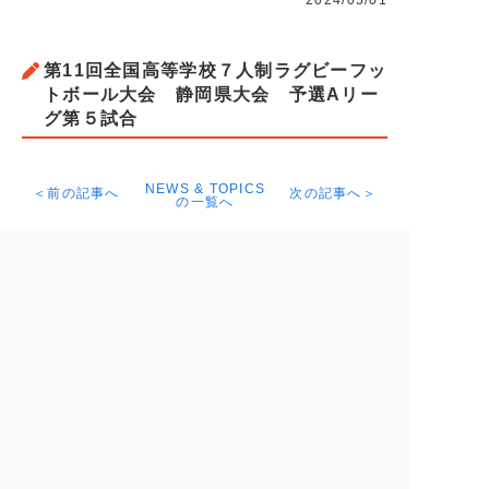
2024/05/01
第11回全国高等学校７人制ラグビーフッ
トボール大会 静岡県大会 予選Aリー
グ第５試合
NEWS & TOPICS
＜前の記事へ
次の記事へ＞
の一覧へ