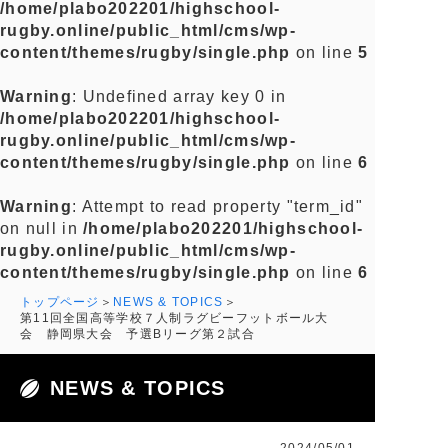
/home/plabo202201/highschool-
rugby.online/public_html/cms/wp-
content/themes/rugby/single.php
on line
5
Warning
: Undefined array key 0 in
/home/plabo202201/highschool-
rugby.online/public_html/cms/wp-
content/themes/rugby/single.php
on line
6
Warning
: Attempt to read property "term_id"
on null in
/home/plabo202201/highschool-
rugby.online/public_html/cms/wp-
content/themes/rugby/single.php
on line
6
トップページ
NEWS & TOPICS
第11回全国高等学校７人制ラグビーフットボール大
会 静岡県大会 予選Bリーグ第２試合
NEWS & TOPICS