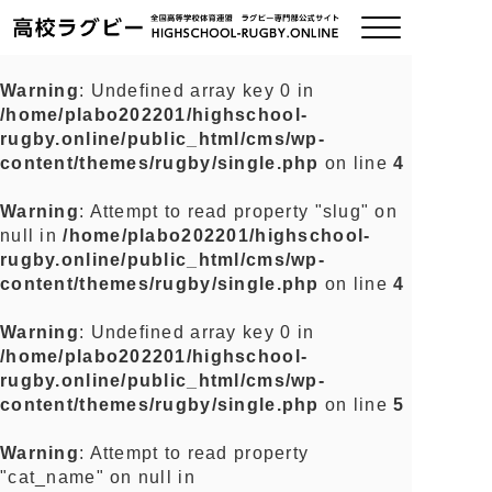
Warning
: Undefined array key 0 in
/home/plabo202201/highschool-
ご挨拶
rugby.online/public_html/cms/wp-
content/themes/rugby/single.php
on line
4
大会情報
Warning
: Attempt to read property "slug" on
null in
/home/plabo202201/highschool-
全国チーム紹介
rugby.online/public_html/cms/wp-
content/themes/rugby/single.php
on line
4
チームグッズ
Warning
: Undefined array key 0 in
/home/plabo202201/highschool-
プライバシーポリシー
rugby.online/public_html/cms/wp-
content/themes/rugby/single.php
on line
5
関連リンク
Warning
: Attempt to read property
"cat_name" on null in
お問い合わせ