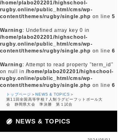
/home/plabo202201/highschool-
rugby.online/public_html/cms/wp-
content/themes/rugby/single.php
on line
5
Warning
: Undefined array key 0 in
/home/plabo202201/highschool-
rugby.online/public_html/cms/wp-
content/themes/rugby/single.php
on line
6
Warning
: Attempt to read property "term_id"
on null in
/home/plabo202201/highschool-
rugby.online/public_html/cms/wp-
content/themes/rugby/single.php
on line
6
トップページ
NEWS & TOPICS
第11回全国高等学校７人制ラグビーフットボール大
会 静岡県大会 準決勝 第１試合
NEWS & TOPICS