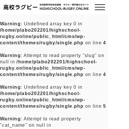
Warning
: Undefined array key 0 in
/home/plabo202201/highschool-
ご挨拶
rugby.online/public_html/cms/wp-
content/themes/rugby/single.php
on line
4
大会情報
Warning
: Attempt to read property "slug" on
null in
/home/plabo202201/highschool-
全国チーム紹介
rugby.online/public_html/cms/wp-
content/themes/rugby/single.php
on line
4
チームグッズ
Warning
: Undefined array key 0 in
/home/plabo202201/highschool-
プライバシーポリシー
rugby.online/public_html/cms/wp-
content/themes/rugby/single.php
on line
5
関連リンク
Warning
: Attempt to read property
"cat_name" on null in
お問い合わせ