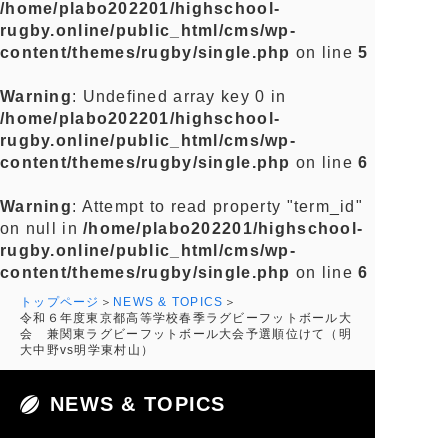
/home/plabo202201/highschool-
rugby.online/public_html/cms/wp-
content/themes/rugby/single.php
on line
5
Warning
: Undefined array key 0 in
/home/plabo202201/highschool-
rugby.online/public_html/cms/wp-
content/themes/rugby/single.php
on line
6
Warning
: Attempt to read property "term_id"
on null in
/home/plabo202201/highschool-
rugby.online/public_html/cms/wp-
content/themes/rugby/single.php
on line
6
トップページ
NEWS & TOPICS
令和６年度東京都高等学校春季ラグビーフットボール大
会 兼関東ラグビーフットボール大会予選順位けて（明
大中野vs明学東村山）
NEWS & TOPICS