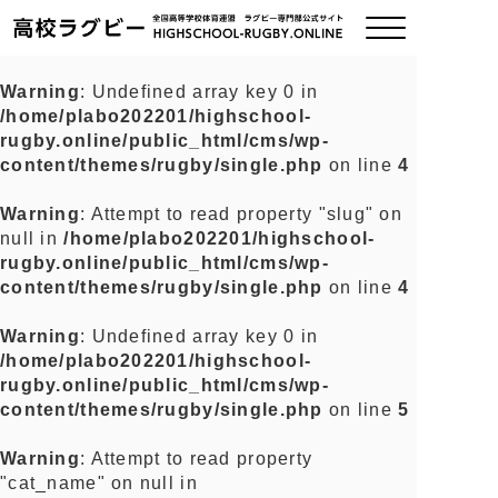
Warning
: Undefined array key 0 in
/home/plabo202201/highschool-
ご挨拶
rugby.online/public_html/cms/wp-
content/themes/rugby/single.php
on line
4
大会情報
Warning
: Attempt to read property "slug" on
null in
/home/plabo202201/highschool-
全国チーム紹介
rugby.online/public_html/cms/wp-
content/themes/rugby/single.php
on line
4
チームグッズ
Warning
: Undefined array key 0 in
/home/plabo202201/highschool-
プライバシーポリシー
rugby.online/public_html/cms/wp-
content/themes/rugby/single.php
on line
5
関連リンク
Warning
: Attempt to read property
"cat_name" on null in
お問い合わせ