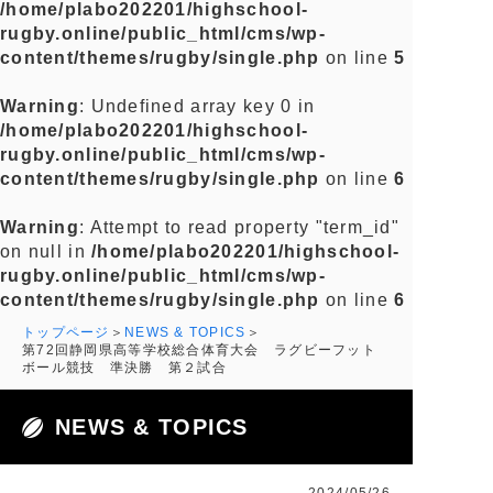
/home/plabo202201/highschool-
rugby.online/public_html/cms/wp-
content/themes/rugby/single.php
on line
5
Warning
: Undefined array key 0 in
/home/plabo202201/highschool-
rugby.online/public_html/cms/wp-
content/themes/rugby/single.php
on line
6
Warning
: Attempt to read property "term_id"
on null in
/home/plabo202201/highschool-
rugby.online/public_html/cms/wp-
content/themes/rugby/single.php
on line
6
トップページ
NEWS & TOPICS
第72回静岡県高等学校総合体育大会 ラグビーフット
ボール競技 準決勝 第２試合
NEWS & TOPICS