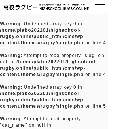
Warning
: Undefined array key 0 in
/home/plabo202201/highschool-
ご挨拶
rugby.online/public_html/cms/wp-
content/themes/rugby/single.php
on line
4
大会情報
Warning
: Attempt to read property "slug" on
null in
/home/plabo202201/highschool-
全国チーム紹介
rugby.online/public_html/cms/wp-
content/themes/rugby/single.php
on line
4
チームグッズ
Warning
: Undefined array key 0 in
/home/plabo202201/highschool-
プライバシーポリシー
rugby.online/public_html/cms/wp-
content/themes/rugby/single.php
on line
5
関連リンク
Warning
: Attempt to read property
"cat_name" on null in
お問い合わせ