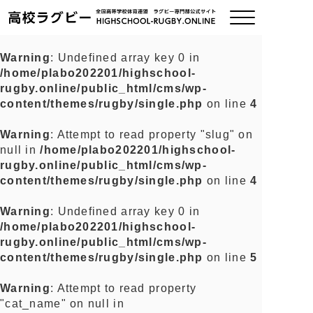
Warning
: Undefined array key 0 in
/home/plabo202201/highschool-
ご挨拶
rugby.online/public_html/cms/wp-
content/themes/rugby/single.php
on line
4
大会情報
Warning
: Attempt to read property "slug" on
null in
/home/plabo202201/highschool-
全国チーム紹介
rugby.online/public_html/cms/wp-
content/themes/rugby/single.php
on line
4
チームグッズ
Warning
: Undefined array key 0 in
/home/plabo202201/highschool-
プライバシーポリシー
rugby.online/public_html/cms/wp-
content/themes/rugby/single.php
on line
5
関連リンク
Warning
: Attempt to read property
"cat_name" on null in
お問い合わせ