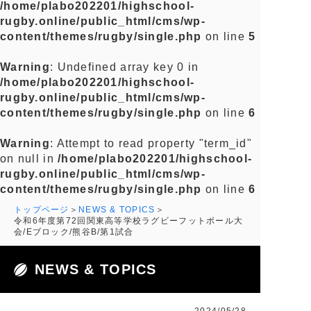
/home/plabo202201/highschool-
rugby.online/public_html/cms/wp-
content/themes/rugby/single.php
on line
5
Warning
: Undefined array key 0 in
/home/plabo202201/highschool-
rugby.online/public_html/cms/wp-
content/themes/rugby/single.php
on line
6
Warning
: Attempt to read property "term_id"
on null in
/home/plabo202201/highschool-
rugby.online/public_html/cms/wp-
content/themes/rugby/single.php
on line
6
トップページ
NEWS & TOPICS
令和6年度第72回関東高等学校ラグビーフットボール大
会/Eブロック/熊谷B/第1試合
NEWS & TOPICS