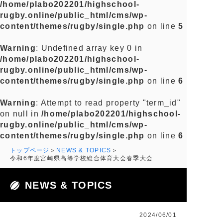
/home/plabo202201/highschool-
rugby.online/public_html/cms/wp-
content/themes/rugby/single.php
on line
5
Warning
: Undefined array key 0 in
/home/plabo202201/highschool-
rugby.online/public_html/cms/wp-
content/themes/rugby/single.php
on line
6
Warning
: Attempt to read property "term_id"
on null in
/home/plabo202201/highschool-
rugby.online/public_html/cms/wp-
content/themes/rugby/single.php
on line
6
トップページ
NEWS & TOPICS
令和6年度宮崎県高等学校総合体育大会春季大会
NEWS & TOPICS
2024/06/01