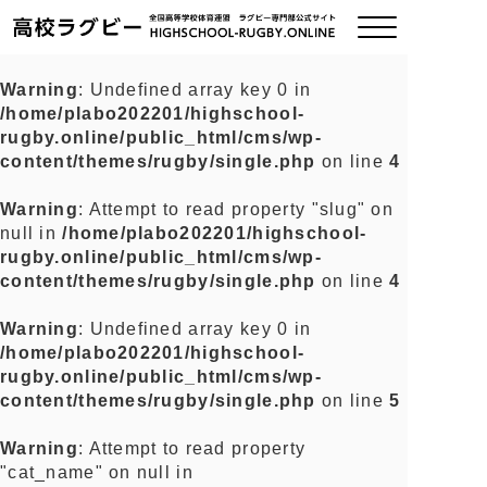
Warning
: Undefined array key 0 in
/home/plabo202201/highschool-
ご挨拶
rugby.online/public_html/cms/wp-
content/themes/rugby/single.php
on line
4
大会情報
Warning
: Attempt to read property "slug" on
null in
/home/plabo202201/highschool-
全国チーム紹介
rugby.online/public_html/cms/wp-
content/themes/rugby/single.php
on line
4
チームグッズ
Warning
: Undefined array key 0 in
/home/plabo202201/highschool-
プライバシーポリシー
rugby.online/public_html/cms/wp-
content/themes/rugby/single.php
on line
5
関連リンク
Warning
: Attempt to read property
"cat_name" on null in
お問い合わせ