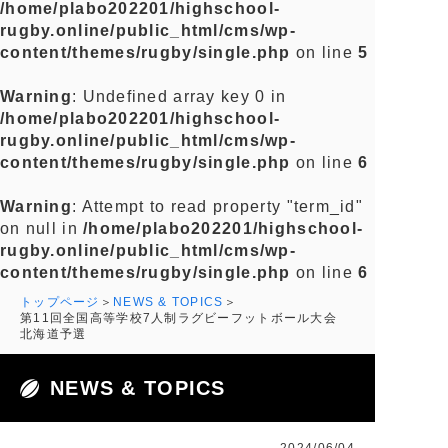
/home/plabo202201/highschool-
rugby.online/public_html/cms/wp-
content/themes/rugby/single.php
on line
5
Warning
: Undefined array key 0 in
/home/plabo202201/highschool-
rugby.online/public_html/cms/wp-
content/themes/rugby/single.php
on line
6
Warning
: Attempt to read property "term_id"
on null in
/home/plabo202201/highschool-
rugby.online/public_html/cms/wp-
content/themes/rugby/single.php
on line
6
トップページ
NEWS & TOPICS
第11回全国高等学校7人制ラグビーフットボール大会
北海道予選
NEWS & TOPICS