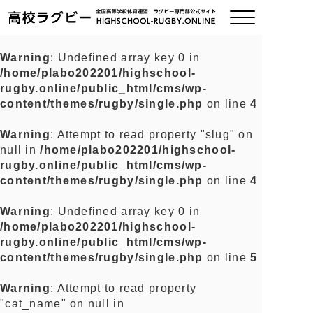
Warning
: Undefined array key 0 in
/home/plabo202201/highschool-
ご挨拶
rugby.online/public_html/cms/wp-
content/themes/rugby/single.php
on line
4
大会情報
Warning
: Attempt to read property "slug" on
null in
/home/plabo202201/highschool-
全国チーム紹介
rugby.online/public_html/cms/wp-
content/themes/rugby/single.php
on line
4
チームグッズ
Warning
: Undefined array key 0 in
/home/plabo202201/highschool-
プライバシーポリシー
rugby.online/public_html/cms/wp-
content/themes/rugby/single.php
on line
5
関連リンク
Warning
: Attempt to read property
"cat_name" on null in
お問い合わせ