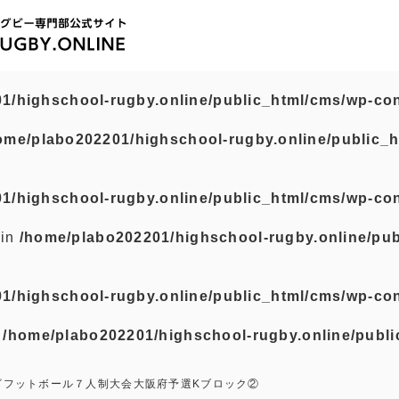
1/highschool-rugby.online/public_html/cms/wp-con
ome/plabo202201/highschool-rugby.online/public_h
1/highschool-rugby.online/public_html/cms/wp-con
 in
/home/plabo202201/highschool-rugby.online/pub
1/highschool-rugby.online/public_html/cms/wp-con
n
/home/plabo202201/highschool-rugby.online/publi
ビフットボール７人制大会大阪府予選Kブロック②