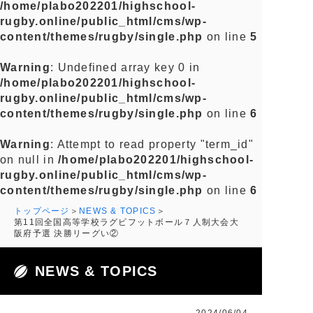
/home/plabo202201/highschool-
rugby.online/public_html/cms/wp-
content/themes/rugby/single.php
on line
5
Warning
: Undefined array key 0 in
/home/plabo202201/highschool-
rugby.online/public_html/cms/wp-
content/themes/rugby/single.php
on line
6
Warning
: Attempt to read property "term_id"
on null in
/home/plabo202201/highschool-
rugby.online/public_html/cms/wp-
content/themes/rugby/single.php
on line
6
トップページ
NEWS & TOPICS
第11回全国高等学校ラグビフットボール７人制大会大
阪府予選 決勝リーグい②
NEWS & TOPICS