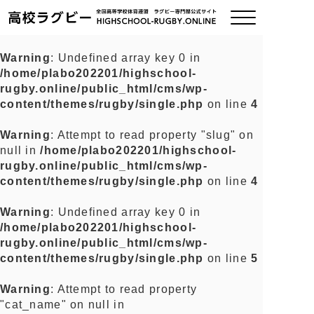
Warning
: Undefined array key 0 in
/home/plabo202201/highschool-
ご挨拶
rugby.online/public_html/cms/wp-
content/themes/rugby/single.php
on line
4
大会情報
Warning
: Attempt to read property "slug" on
null in
/home/plabo202201/highschool-
全国チーム紹介
rugby.online/public_html/cms/wp-
content/themes/rugby/single.php
on line
4
チームグッズ
Warning
: Undefined array key 0 in
/home/plabo202201/highschool-
プライバシーポリシー
rugby.online/public_html/cms/wp-
content/themes/rugby/single.php
on line
5
関連リンク
Warning
: Attempt to read property
"cat_name" on null in
お問い合わせ