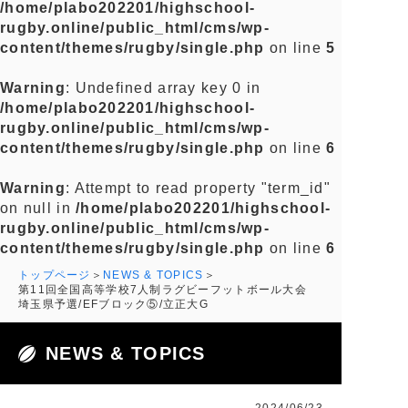
/home/plabo202201/highschool-
rugby.online/public_html/cms/wp-
content/themes/rugby/single.php
on line
5
Warning
: Undefined array key 0 in
/home/plabo202201/highschool-
rugby.online/public_html/cms/wp-
content/themes/rugby/single.php
on line
6
Warning
: Attempt to read property "term_id"
on null in
/home/plabo202201/highschool-
rugby.online/public_html/cms/wp-
content/themes/rugby/single.php
on line
6
トップページ
NEWS & TOPICS
第11回全国高等学校7人制ラグビーフットボール大会
埼玉県予選/EFブロック⑤/立正大G
NEWS & TOPICS