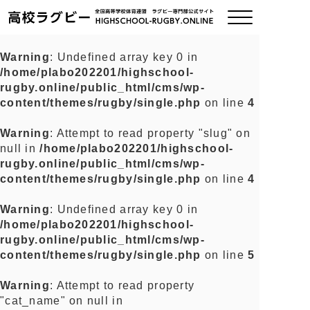
Warning
: Undefined array key 0 in
/home/plabo202201/highschool-
ご挨拶
rugby.online/public_html/cms/wp-
content/themes/rugby/single.php
on line
4
大会情報
Warning
: Attempt to read property "slug" on
null in
/home/plabo202201/highschool-
全国チーム紹介
rugby.online/public_html/cms/wp-
content/themes/rugby/single.php
on line
4
チームグッズ
Warning
: Undefined array key 0 in
/home/plabo202201/highschool-
プライバシーポリシー
rugby.online/public_html/cms/wp-
content/themes/rugby/single.php
on line
5
関連リンク
Warning
: Attempt to read property
"cat_name" on null in
お問い合わせ