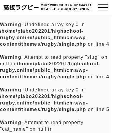
Warning
: Undefined array key 0 in
/home/plabo202201/highschool-
ご挨拶
rugby.online/public_html/cms/wp-
content/themes/rugby/single.php
on line
4
大会情報
Warning
: Attempt to read property "slug" on
null in
/home/plabo202201/highschool-
全国チーム紹介
rugby.online/public_html/cms/wp-
content/themes/rugby/single.php
on line
4
チームグッズ
Warning
: Undefined array key 0 in
/home/plabo202201/highschool-
プライバシーポリシー
rugby.online/public_html/cms/wp-
content/themes/rugby/single.php
on line
5
関連リンク
Warning
: Attempt to read property
"cat_name" on null in
お問い合わせ