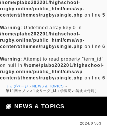
/home/plabo202201/highschool-
rugby.online/public_html/cms/wp-
content/themes/rugby/single.php
on line
5
Warning
: Undefined array key 0 in
/home/plabo202201/highschool-
rugby.online/public_html/cms/wp-
content/themes/rugby/single.php
on line
6
Warning
: Attempt to read property "term_id"
on null in
/home/plabo202201/highschool-
rugby.online/public_html/cms/wp-
content/themes/rugby/single.php
on line
6
トップページ
NEWS & TOPICS
第11回セブンス1次リーグ_IJ（学習院vs筑波大付属）
NEWS & TOPICS
2024/07/03