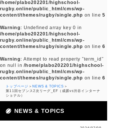
/home/plabo202201/highschool-
rugby.online/public_html/cms/wp-
content/themes/rugby/single.php
on line
5
Warning
: Undefined array key 0 in
/home/plabo202201/highschool-
rugby.online/public_html/cms/wp-
content/themes/rugby/single.php
on line
6
Warning
: Attempt to read property "term_id"
on null in
/home/plabo202201/highschool-
rugby.online/public_html/cms/wp-
content/themes/rugby/single.php
on line
6
トップページ
NEWS & TOPICS
第11回セブンス2次リーグ_EF（成蹊vs渋谷インターナ
ショナル）
NEWS & TOPICS