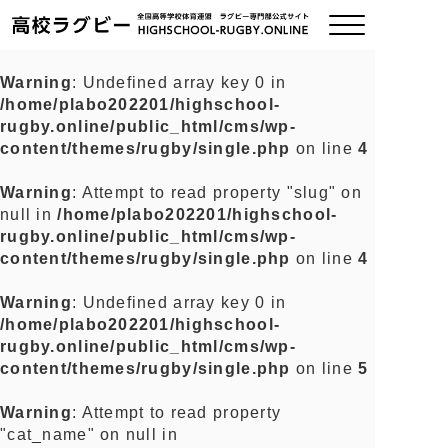
Warning
: Undefined array key 0 in
/home/plabo202201/highschool-
ご挨拶
rugby.online/public_html/cms/wp-
content/themes/rugby/single.php
on line
4
大会情報
Warning
: Attempt to read property "slug" on
null in
/home/plabo202201/highschool-
全国チーム紹介
rugby.online/public_html/cms/wp-
content/themes/rugby/single.php
on line
4
チームグッズ
Warning
: Undefined array key 0 in
/home/plabo202201/highschool-
プライバシーポリシー
rugby.online/public_html/cms/wp-
content/themes/rugby/single.php
on line
5
関連リンク
Warning
: Attempt to read property
"cat_name" on null in
お問い合わせ