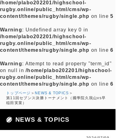
/home/plabo202201/highschool-
rugby.online/public_html/cms/wp-
content/themes/rugby/single.php
on line
5
Warning
: Undefined array key 0 in
/home/plabo202201/highschool-
rugby.online/public_html/cms/wp-
content/themes/rugby/single.php
on line
6
Warning
: Attempt to read property "term_id"
on null in
/home/plabo202201/highschool-
rugby.online/public_html/cms/wp-
content/themes/rugby/single.php
on line
6
トップページ
NEWS & TOPICS
第11回セブンス決勝トーナメント（國學院久我山vs早
稲田実業）
NEWS & TOPICS