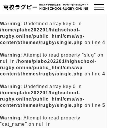
Warning
: Undefined array key 0 in
/home/plabo202201/highschool-
ご挨拶
rugby.online/public_html/cms/wp-
content/themes/rugby/single.php
on line
4
大会情報
Warning
: Attempt to read property "slug" on
null in
/home/plabo202201/highschool-
全国チーム紹介
rugby.online/public_html/cms/wp-
content/themes/rugby/single.php
on line
4
チームグッズ
Warning
: Undefined array key 0 in
/home/plabo202201/highschool-
プライバシーポリシー
rugby.online/public_html/cms/wp-
content/themes/rugby/single.php
on line
5
関連リンク
Warning
: Attempt to read property
"cat_name" on null in
お問い合わせ