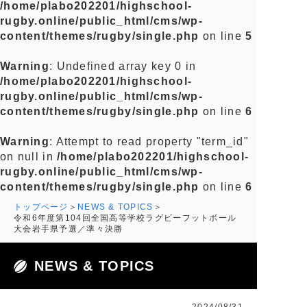
/home/plabo202201/highschool-
rugby.online/public_html/cms/wp-
content/themes/rugby/single.php
on line
5
Warning
: Undefined array key 0 in
/home/plabo202201/highschool-
rugby.online/public_html/cms/wp-
content/themes/rugby/single.php
on line
6
Warning
: Attempt to read property "term_id"
on null in
/home/plabo202201/highschool-
rugby.online/public_html/cms/wp-
content/themes/rugby/single.php
on line
6
トップページ
NEWS & TOPICS
令和6年度第104回全国高等学校ラグビーフットボール
大会岩手県予選／準々決勝
NEWS & TOPICS