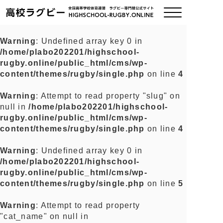
Warning
: Undefined array key 0 in
/home/plabo202201/highschool-
ご挨拶
rugby.online/public_html/cms/wp-
content/themes/rugby/single.php
on line
4
大会情報
Warning
: Attempt to read property "slug" on
null in
/home/plabo202201/highschool-
全国チーム紹介
rugby.online/public_html/cms/wp-
content/themes/rugby/single.php
on line
4
チームグッズ
Warning
: Undefined array key 0 in
/home/plabo202201/highschool-
プライバシーポリシー
rugby.online/public_html/cms/wp-
content/themes/rugby/single.php
on line
5
関連リンク
Warning
: Attempt to read property
"cat_name" on null in
お問い合わせ