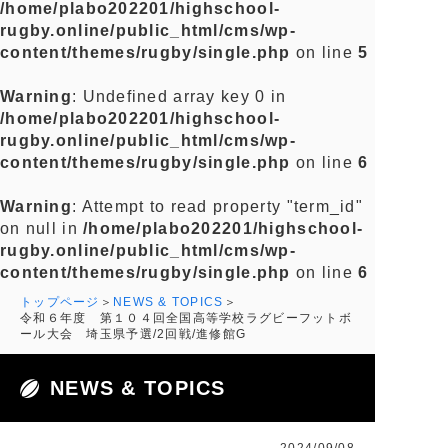
/home/plabo202201/highschool-
rugby.online/public_html/cms/wp-
content/themes/rugby/single.php
on line
5
Warning
: Undefined array key 0 in
/home/plabo202201/highschool-
rugby.online/public_html/cms/wp-
content/themes/rugby/single.php
on line
6
Warning
: Attempt to read property "term_id"
on null in
/home/plabo202201/highschool-
rugby.online/public_html/cms/wp-
content/themes/rugby/single.php
on line
6
トップページ
NEWS & TOPICS
令和６年度 第１０４回全国高等学校ラグビーフットボ
ール大会 埼玉県予選/2回戦/進修館G
NEWS & TOPICS