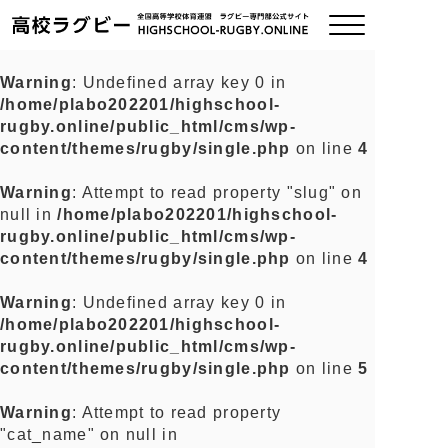
Warning
: Undefined array key 0 in
/home/plabo202201/highschool-
ご挨拶
rugby.online/public_html/cms/wp-
content/themes/rugby/single.php
on line
4
大会情報
Warning
: Attempt to read property "slug" on
null in
/home/plabo202201/highschool-
全国チーム紹介
rugby.online/public_html/cms/wp-
content/themes/rugby/single.php
on line
4
チームグッズ
Warning
: Undefined array key 0 in
/home/plabo202201/highschool-
プライバシーポリシー
rugby.online/public_html/cms/wp-
content/themes/rugby/single.php
on line
5
関連リンク
Warning
: Attempt to read property
"cat_name" on null in
お問い合わせ