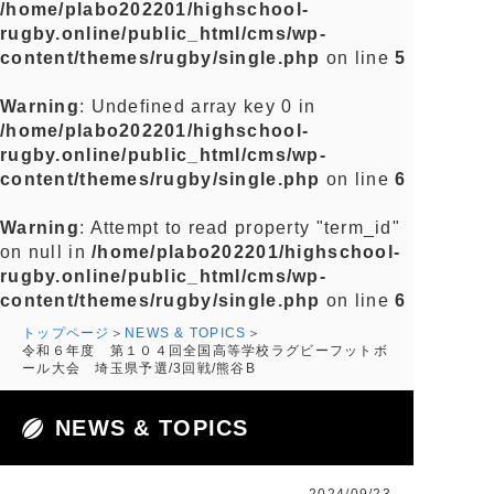
/home/plabo202201/highschool-
rugby.online/public_html/cms/wp-
content/themes/rugby/single.php
on line
5
Warning
: Undefined array key 0 in
/home/plabo202201/highschool-
rugby.online/public_html/cms/wp-
content/themes/rugby/single.php
on line
6
Warning
: Attempt to read property "term_id"
on null in
/home/plabo202201/highschool-
rugby.online/public_html/cms/wp-
content/themes/rugby/single.php
on line
6
トップページ
NEWS & TOPICS
令和６年度 第１０４回全国高等学校ラグビーフットボ
ール大会 埼玉県予選/3回戦/熊谷B
NEWS & TOPICS