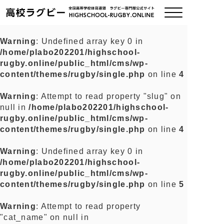
Warning
: Undefined array key 0 in
/home/plabo202201/highschool-
ご挨拶
rugby.online/public_html/cms/wp-
content/themes/rugby/single.php
on line
4
大会情報
Warning
: Attempt to read property "slug" on
null in
/home/plabo202201/highschool-
全国チーム紹介
rugby.online/public_html/cms/wp-
content/themes/rugby/single.php
on line
4
チームグッズ
Warning
: Undefined array key 0 in
/home/plabo202201/highschool-
プライバシーポリシー
rugby.online/public_html/cms/wp-
content/themes/rugby/single.php
on line
5
関連リンク
Warning
: Attempt to read property
"cat_name" on null in
お問い合わせ