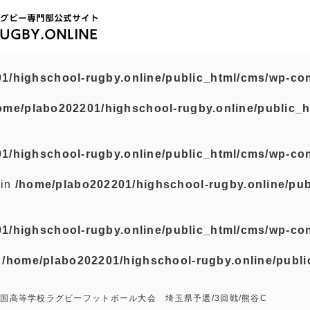
1/highschool-rugby.online/public_html/cms/wp-con
ome/plabo202201/highschool-rugby.online/public_h
1/highschool-rugby.online/public_html/cms/wp-con
 in
/home/plabo202201/highschool-rugby.online/pub
1/highschool-rugby.online/public_html/cms/wp-con
n
/home/plabo202201/highschool-rugby.online/publi
国高等学校ラグビーフットボール大会 埼玉県予選/3回戦/熊谷C