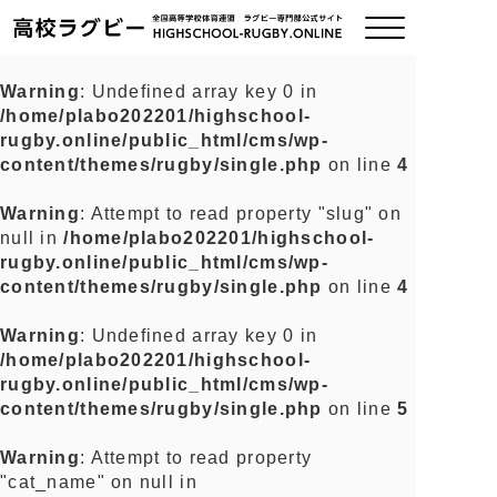
Warning
: Undefined array key 0 in
/home/plabo202201/highschool-
ご挨拶
rugby.online/public_html/cms/wp-
content/themes/rugby/single.php
on line
4
大会情報
Warning
: Attempt to read property "slug" on
null in
/home/plabo202201/highschool-
全国チーム紹介
rugby.online/public_html/cms/wp-
content/themes/rugby/single.php
on line
4
チームグッズ
Warning
: Undefined array key 0 in
/home/plabo202201/highschool-
プライバシーポリシー
rugby.online/public_html/cms/wp-
content/themes/rugby/single.php
on line
5
関連リンク
Warning
: Attempt to read property
"cat_name" on null in
お問い合わせ