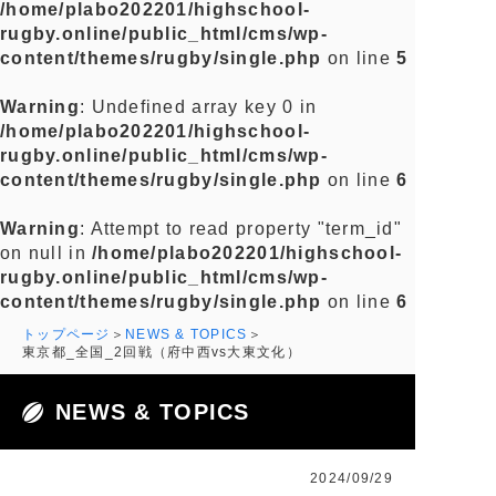
/home/plabo202201/highschool-
rugby.online/public_html/cms/wp-
content/themes/rugby/single.php
on line
5
Warning
: Undefined array key 0 in
/home/plabo202201/highschool-
rugby.online/public_html/cms/wp-
content/themes/rugby/single.php
on line
6
Warning
: Attempt to read property "term_id"
on null in
/home/plabo202201/highschool-
rugby.online/public_html/cms/wp-
content/themes/rugby/single.php
on line
6
トップページ
NEWS & TOPICS
東京都_全国_2回戦（府中西vs大東文化）
NEWS & TOPICS
2024/09/29