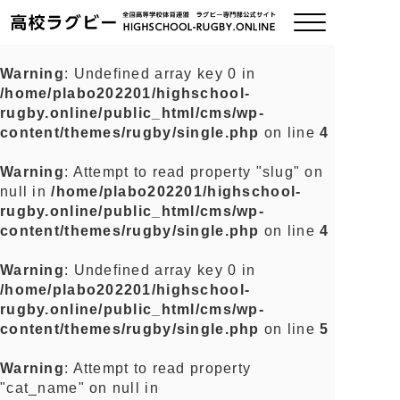
Warning
: Undefined array key 0 in
/home/plabo202201/highschool-
ご挨拶
rugby.online/public_html/cms/wp-
content/themes/rugby/single.php
on line
4
大会情報
Warning
: Attempt to read property "slug" on
null in
/home/plabo202201/highschool-
全国チーム紹介
rugby.online/public_html/cms/wp-
content/themes/rugby/single.php
on line
4
チームグッズ
Warning
: Undefined array key 0 in
/home/plabo202201/highschool-
プライバシーポリシー
rugby.online/public_html/cms/wp-
content/themes/rugby/single.php
on line
5
関連リンク
Warning
: Attempt to read property
"cat_name" on null in
お問い合わせ