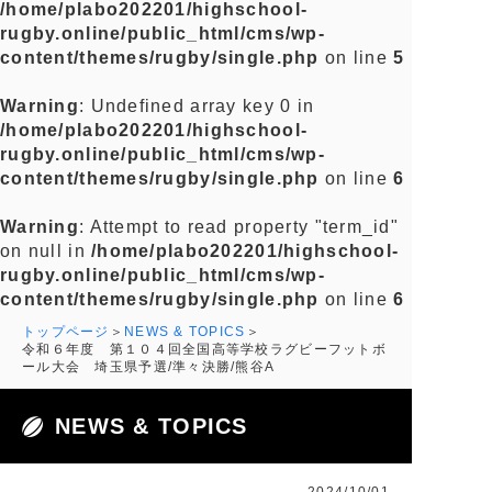
/home/plabo202201/highschool-
rugby.online/public_html/cms/wp-
content/themes/rugby/single.php
on line
5
Warning
: Undefined array key 0 in
/home/plabo202201/highschool-
rugby.online/public_html/cms/wp-
content/themes/rugby/single.php
on line
6
Warning
: Attempt to read property "term_id"
on null in
/home/plabo202201/highschool-
rugby.online/public_html/cms/wp-
content/themes/rugby/single.php
on line
6
トップページ
NEWS & TOPICS
令和６年度 第１０４回全国高等学校ラグビーフットボ
ール大会 埼玉県予選/準々決勝/熊谷A
NEWS & TOPICS